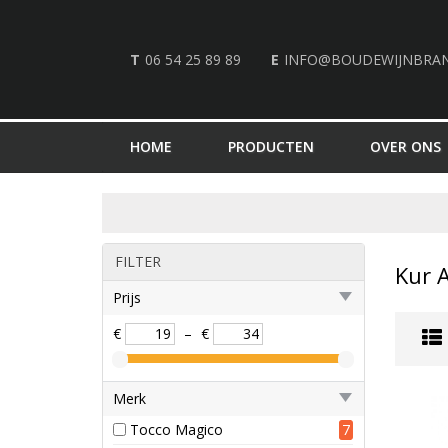
T
06 54 25 89 89
E
INFO@BOUDEWIJNBRA
HOME
PRODUCTEN
OVER ONS
FILTER
Kur A
Prijs
€
–
€
Merk
Tocco Magico
7