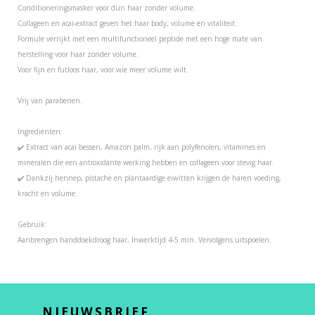
Conditioneringsmasker voor dun haar zonder volume.
Collageen en acai-extract geven het haar body, volume en vitaliteit.
Formule verrijkt met een multifunctioneel peptide met een hoge mate van
herstelling voor haar zonder volume.
Voor fijn en futloos haar, voor wie meer volume wilt.
Vrij van parabenen.
Ingrediënten:
✔️ Extract van acai bessen, Amazon palm, rijk aan polyfenolen, vitamines en
mineralen die een antioxidante werking hebben en collageen voor stevig haar.
✔️ Dankzij hennep, pistache en plantaardige eiwitten krijgen de haren voeding,
kracht en volume.
Gebruik:
Aanbrengen handdoekdroog haar, Inwerktijd 4-5 min. Vervolgens uitspoelen.
NIEUWSBRIEF