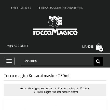
T
06 54 25 89 89
E
INFO@BOUDEWIJNBRANDNEW.NL
MIJN ACCOUNT
MANDJE
0
Tocco magico Kur acai masker 250ml
Verzorging en herstel
Kur verzorging
Kur Acai
Tocco magico Kur acai masker 250ml