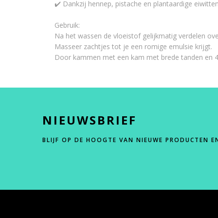
✔️ Dankzij hennep, pistache en plantaardige eiwitte
Gebruik:
Na het wassen de vloeistof gelijkmatig verdelen ove
Masseer zachtjes tot je een romige emulsie krijgt.
Door kammen met een kam met brede tanden en 4-5 
NIEUWSBRIEF
BLIJF OP DE HOOGTE VAN NIEUWE PRODUCTEN E