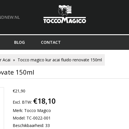
NDNEW.NL
BLOG
CONTACT
r Acai
Tocco magico kur acai fluido renovate 150ml
novate 150ml
€21,90
€18,10
Excl. BTW:
Merk:
Tocco Magico
Model: TC-0022-001
Beschikbaarheid: 33