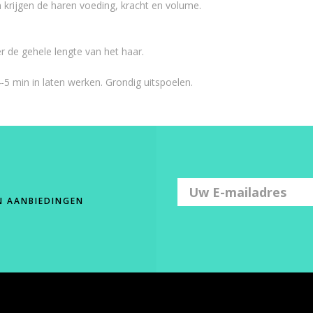
n krijgen de haren voeding, kracht en volume.
r de gehele lengte van het haar.
min in laten werken. Grondig uitspoelen.
N AANBIEDINGEN