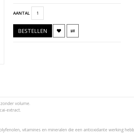
AANTAL
BESTELLEN
n zonder volume.
ai-extract.
olyfenolen, vitamines en mineralen die een antioxidante werking hebb