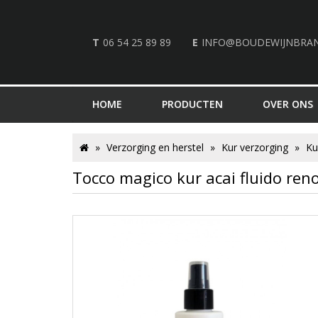
T
06 54 25 89 89
E
INFO@BOUDEWIJNBRA
HOME
PRODUCTEN
OVER ONS
Verzorging en herstel
Kur verzorging
Ku
Tocco magico kur acai fluido re