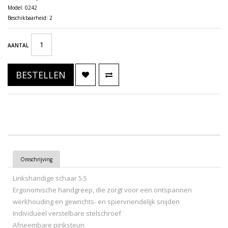
Model: 0242
Beschikbaarheid: 2
AANTAL
BESTELLEN
Omschrijving
Linkshandige schaar 5.5
Ergonomische handgreep, die zorgt voor een ontspannen
werkhouding en gewrichts- en spiervriendelijk snijden
Individueel verstelbare stelschroef
Afneembare pinksteun