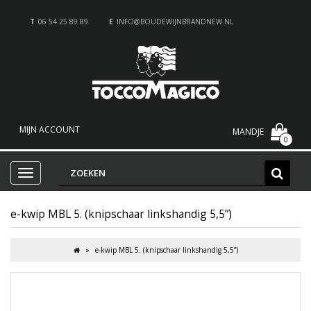
T
06 54 25 89 89
E
INFO@BOUDEWIJNBRANDNEW.NL
MIJN ACCOUNT
MANDJE
0
e-kwip MBL 5. (knipschaar linkshandig 5,5”)
e-kwip MBL 5. (knipschaar linkshandig 5,5”)