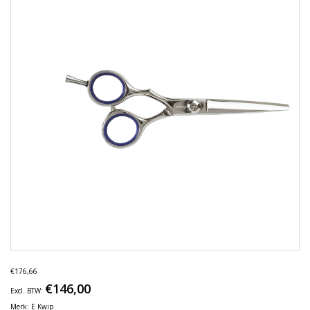
€176,66
€146,00
Excl. BTW:
Merk:
E Kwip