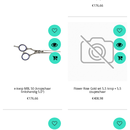
€176,66
e-kwip MBL 50 (knipschaar
Flower Rose Gold set 5,5 knip + 5,5
linkshandig 5,0”)
coupeschaar
€176,66
€408,98