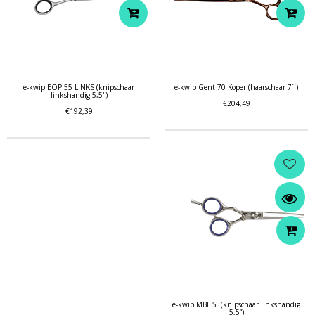
e-kwip EOP 55 LINKS (knipschaar
e-kwip Gent 70 Koper (haarschaar 7``)
linkshandig 5,5'')
€204,49
€192,39
e-kwip MBL 5. (knipschaar linkshandig
5,5”)