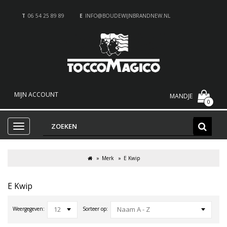
T
06 54 25 89 89
E
INFO@BOUDEWIJNBRANDNEW.NL
MIJN ACCOUNT
MANDJE
0
Merk
E Kwip
E Kwip
12
Naam A - Z
Weergegeven:
Sorteer op: