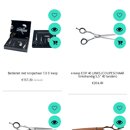
Barberset met knipschaar 7,0 E kwip
e-kwip EOP 40 LINKS (COUPESCHAAR
linkshandig 5,5'' 40 tanden)
€157,30
€204,49
€204,49