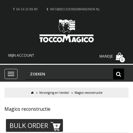
T
06 54 25 89 89
E
INFO@BOUDEWIJNBRANDNEW.NL
MIJN ACCOUNT
MANDJE
0
Verzorging en herstel
Magico reconstructie
Magico reconstructie
BULK ORDER