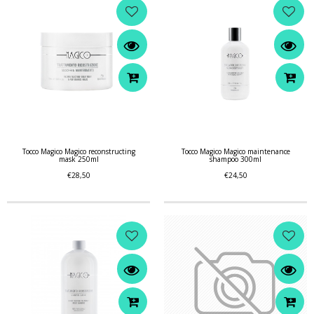
Tocco Magico Magico reconstructing
Tocco Magico Magico maintenance
mask 250ml
shampoo 300ml
€28,50
€24,50