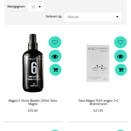
12
Weergegeven:
Nieuw
Sorteren op:
Magico 6 Shine Booster 250ml Tocco
Tocco Magico PLEX magico 1+2
Magico
reconstructor
€25,00
€21,95