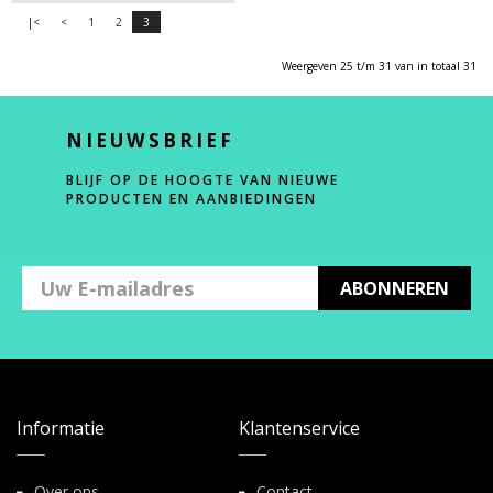
|<
<
1
2
3
Weergeven 25 t/m 31 van in totaal 31
NIEUWSBRIEF
BLIJF OP DE HOOGTE VAN NIEUWE
PRODUCTEN EN AANBIEDINGEN
ABONNEREN
Informatie
Klantenservice
Over ons
Contact