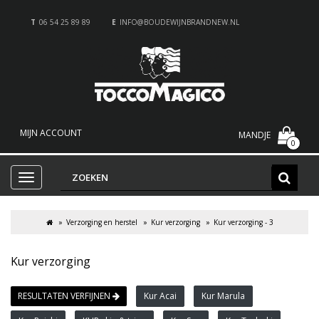
T
06 54 25 89 89
E
INFO@BOUDEWIJNBRANDNEW.NL
MIJN ACCOUNT
MANDJE
0
Verzorging en herstel
Kur verzorging
Kur verzorging - 3
Kur verzorging
RESULTATEN VERFIJNEN
Kur Acai
Kur Marula