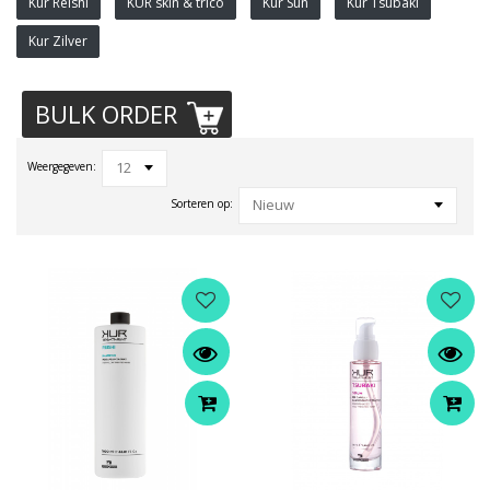
Kur Reishi
KUR skin & trico
Kur Sun
Kur Tsubaki
Kur Zilver
BULK ORDER
12
Weergegeven:
Nieuw
Sorteren op: