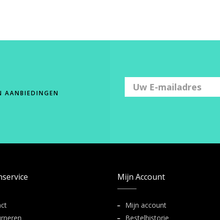
N AANBIEDINGEN
nservice
Mijn Account
ct
Mijn account
rneren
Bestelhistorie