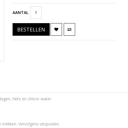
AANTAL
BESTELLEN
agen, hitte en chloor water.
 trekken. Vervolgens uitspoelen.