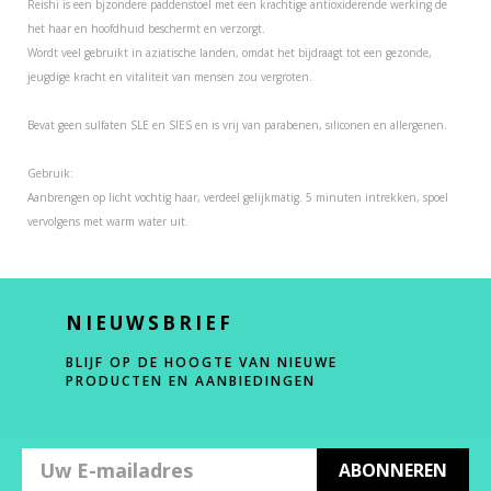
Reishi is een bjzondere paddenstoel met een krachtige antioxiderende werking de
het haar en hoofdhuid beschermt en verzorgt.
Wordt veel gebruikt in aziatische landen, omdat het bijdraagt tot een gezonde,
jeugdige kracht en vitaliteit van mensen zou vergroten.
Bevat geen sulfaten SLE en SlES en is vrij van parabenen, siliconen en allergenen.
Gebruik:
Aanbrengen op licht vochtig haar, verdeel gelijkmatig. 5 minuten intrekken, spoel
vervolgens met warm water uit.
NIEUWSBRIEF
BLIJF OP DE HOOGTE VAN NIEUWE
PRODUCTEN EN AANBIEDINGEN
ABONNEREN