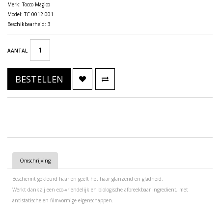
Merk:
Tocco Magico
Model: TC-0012-001
Beschikbaarheid: 3
AANTAL
BESTELLEN
Omschrijving
Beschermt gekleurd haar en geeft het haar glanzend en gladheid.
Werkt dankzij een eco-vriendelijk en biologische afbreekbaar ingredient, met
antistatische en filmvormige eigenschappen.