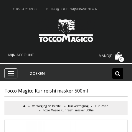
T
06 54 25 89 89
E
INFO@BOUDEWIJNBRANDNEW.NL
MIJN ACCOUNT
MANDJE
0
Tocco Magico Kur reishi masker 500ml
Verzorging en herstel
Kur verzorging
Kur Reishi
Tocco Magico Kur reishi masker 500ml