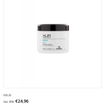
€30,20
€24,96
Excl. BTW: