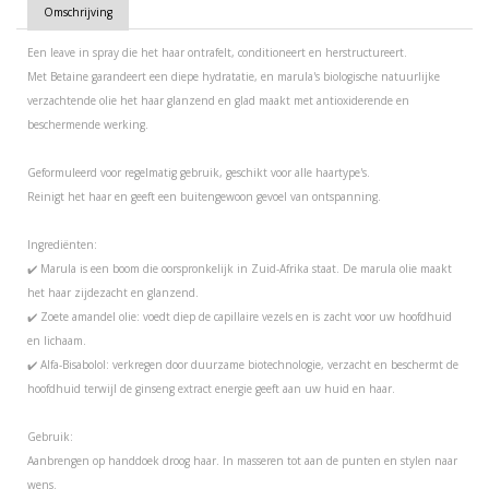
Omschrijving
Een leave in spray die het haar ontrafelt, conditioneert en herstructureert.
Met Betaine garandeert een diepe hydratatie, en marula's biologische natuurlijke
verzachtende olie het haar glanzend en glad maakt met antioxiderende en
beschermende werking.
Geformuleerd voor regelmatig gebruik, geschikt voor alle haartype's.
Reinigt het haar en geeft een buitengewoon gevoel van ontspanning.
Ingrediënten:
✔️ Marula is een boom die oorspronkelijk in Zuid-Afrika staat. De marula olie maakt
het haar zijdezacht en glanzend.
✔️ Zoete amandel olie: voedt diep de capillaire vezels en is zacht voor uw hoofdhuid
en lichaam.
✔️ Alfa-Bisabolol: verkregen door duurzame biotechnologie, verzacht en beschermt de
hoofdhuid terwijl de ginseng extract energie geeft aan uw huid en haar.
Gebruik:
Aanbrengen op handdoek droog haar. In masseren tot aan de punten en stylen naar
wens.