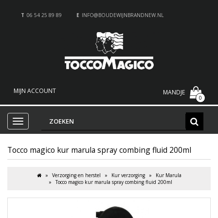
T
06 54 25 89 89
E
INFO@BOUDEWIJNBRANDNEW.NL
MIJN ACCOUNT
MANDJE
0
Tocco magico kur marula spray combing fluid 200ml
Verzorging en herstel
Kur verzorging
Kur Marula
Tocco magico kur marula spray combing fluid 200ml