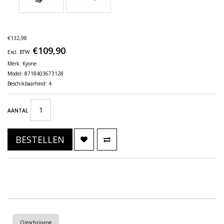
€132,98
€109,90
Excl. BTW:
Merk:
Kyone
Model: 8718403673128
Beschikbaarheid: 4
AANTAL
BESTELLEN
Omschrijving