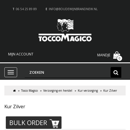
T
06 54 25 89 89
E
INFO@BOUDEWIJNBRANDNEW.NL
MIJN ACCOUNT
MANDJE
0
Tocco Magico
Verzorging en herstel
Kur verzorging
Kur Zilver
Kur Zilver
BULK ORDER