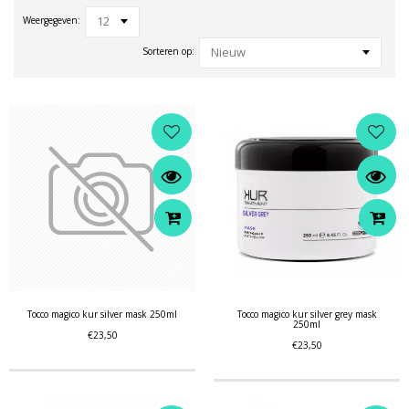
12
Weergegeven:
Nieuw
Sorteren op:
Tocco magico kur silver mask 250ml
Tocco magico kur silver grey mask
250ml
€23,50
€23,50