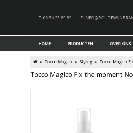
T
06 54 25 89 89
E
INFO@BOUDEWIJNBRA
HOME
PRODUCTEN
OVER ONS
Tocco Magico
Styling
Tocco Magico Fix
Tocco Magico Fix the moment Nou