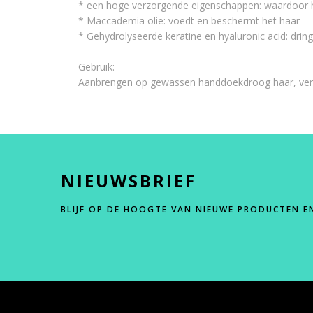
* een hoge verzorgende eigenschappen: waardoor h
* Maccademia olie: voedt en beschermt het haar
* Gehydrolyseerde keratine en hyaluronic acid: dringe
Gebruik:
Aanbrengen op gewassen handdoekdroog haar, verdeel
NIEUWSBRIEF
BLIJF OP DE HOOGTE VAN NIEUWE PRODUCTEN E