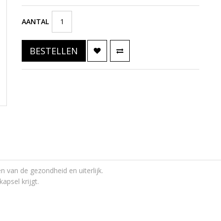
AANTAL
BESTELLEN
ren van de gezondheid en uiterlijk.
apsel krijgt.