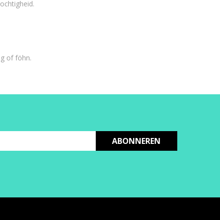
ochtigheid.
g of föhn.
ABONNEREN