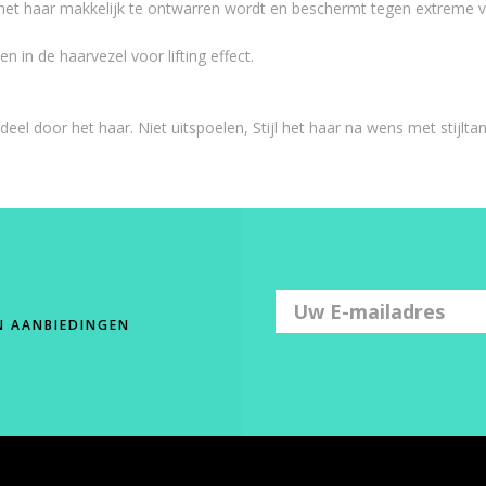
et haar makkelijk te ontwarren wordt en beschermt tegen extreme v
n in de haarvezel voor lifting effect.
 door het haar. Niet uitspoelen, Stijl het haar na wens met stijltan
N AANBIEDINGEN