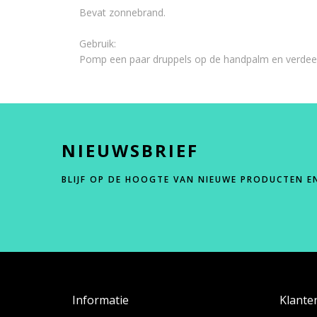
Bevat zonnebrand.
Gebruik:
Pomp een paar druppels op de handpalm en verdeel
NIEUWSBRIEF
BLIJF OP DE HOOGTE VAN NIEUWE PRODUCTEN E
Informatie
Klante