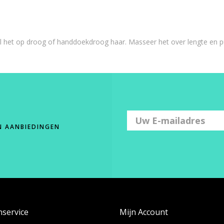
 het op droog of handdoekdroog haar. Masseer het over lengte en p
N AANBIEDINGEN
nservice
Mijn Account