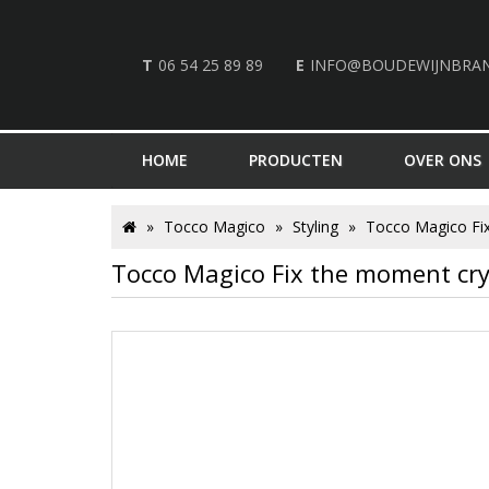
T
06 54 25 89 89
E
INFO@BOUDEWIJNBRA
HOME
PRODUCTEN
OVER ONS
Tocco Magico
Styling
Tocco Magico Fix
Tocco Magico Fix the moment cry