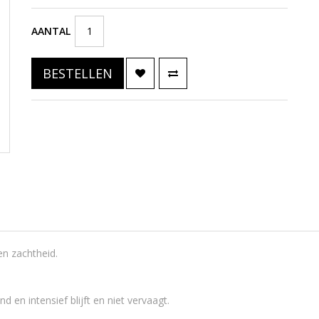
AANTAL
BESTELLEN
 en zachtheid.
d en intensief blijft en niet vervaagt.