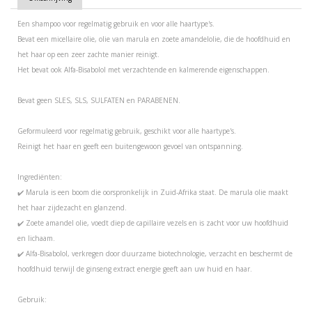
Een shampoo voor regelmatig gebruik en voor alle haartype's.
Bevat een micellaire olie, olie van marula en zoete amandelolie, die de hoofdhuid en
het haar op een zeer zachte manier reinigt.
Het bevat ook Alfa-Bisabolol met verzachtende en kalmerende eigenschappen.
Bevat geen SLES, SLS, SULFATEN en PARABENEN.
Geformuleerd voor regelmatig gebruik, geschikt voor alle haartype's.
Reinigt het haar en geeft een buitengewoon gevoel van ontspanning.
Ingrediënten:
✔️ Marula is een boom die oorspronkelijk in Zuid-Afrika staat. De marula olie maakt
het haar zijdezacht en glanzend.
✔️ Zoete amandel olie, voedt diep de capillaire vezels en is zacht voor uw hoofdhuid
en lichaam.
✔️ Alfa-Bisabolol, verkregen door duurzame biotechnologie, verzacht en beschermt de
hoofdhuid terwijl de ginseng extract energie geeft aan uw huid en haar.
Gebruik: