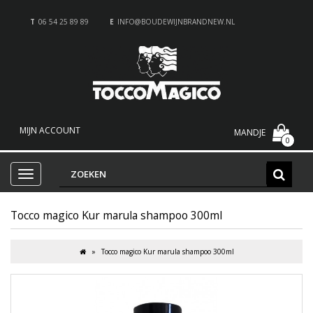
T
06 54 25 89 89
E
INFO@BOUDEWIJNBRANDNEW.NL
MIJN ACCOUNT
MANDJE
0
Tocco magico Kur marula shampoo 300ml
Tocco magico Kur marula shampoo 300ml