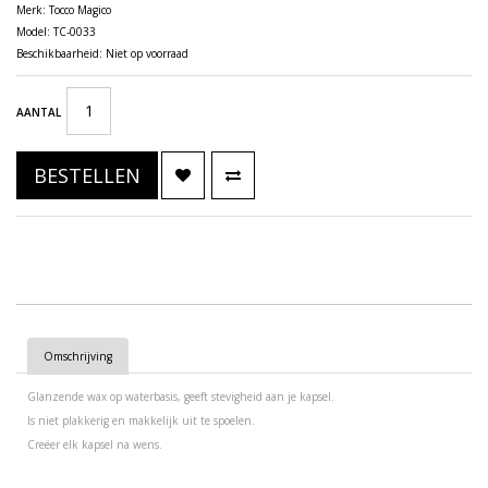
Merk:
Tocco Magico
Model: TC-0033
Beschikbaarheid: Niet op voorraad
AANTAL
BESTELLEN
Omschrijving
Glanzende wax op waterbasis, geeft stevigheid aan je kapsel.
Is niet plakkerig en makkelijk uit te spoelen.
Creëer elk kapsel na wens.