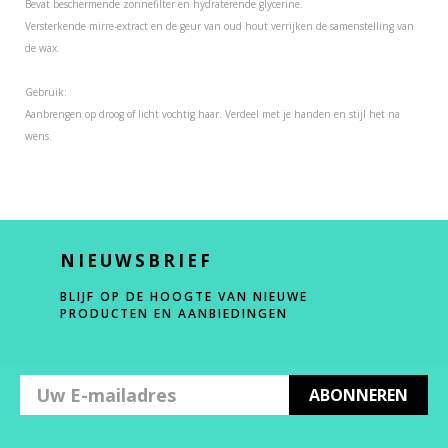
Bevat beschermende zonnefilter en hydraterende glycerine.
Versterkende mirre-extract en de geur van oud hout verrijken de samenstelling van
de wax.
Gebruik:
Aanbrengen op droog of licht vochtig haar. Verdeel met je handen en stijl het na
wens.
NIEUWSBRIEF
BLIJF OP DE HOOGTE VAN NIEUWE
PRODUCTEN EN AANBIEDINGEN
ABONNEREN