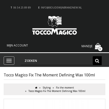
T
06 54 25 89 89
E
INFO@BOUDEWIJNBRANDNEW.NL
MIJN ACCOUNT
MANDJE
0
Tocco Magico Fix The Moment Defining Wax 100ml
Styling
Fix the moment
Tocco Magico Fix The Moment Defining Wax 100ml