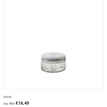
€19,95
€16,49
Excl. BTW: