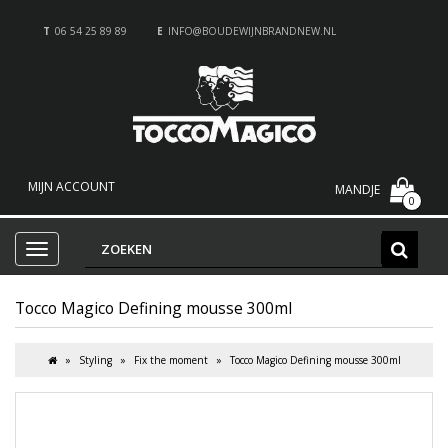
T
06 54 25 89 89
E
INFO@BOUDEWIJNBRANDNEW.NL
MIJN ACCOUNT
MANDJE
0
Tocco Magico Defining mousse 300ml
Styling
Fix the moment
Tocco Magico Defining mousse 300ml