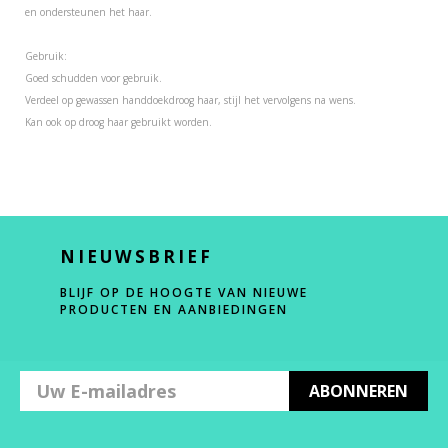
en ondersteunen het haar.
Gebruik:
Goed schudden voor gebruik.
Verdeel op gewassen handdoekdroog haar, stijl het vervolgens na wens.
Kan ook op droog haar gebruikt worden.
NIEUWSBRIEF
BLIJF OP DE HOOGTE VAN NIEUWE
PRODUCTEN EN AANBIEDINGEN
ABONNEREN