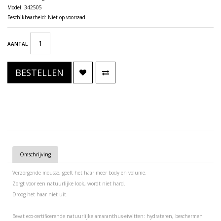
Model: 342505
Beschikbaarheid: Niet op voorraad
AANTAL
BESTELLEN
Omschrijving
Verzorgende mousse, geeft het haar meer body en volume.
Zorgt voor een natuurlijke look, wordt niet hard.
Droog het haar niet uit.
Bevat eco-certificerende natuurlijke amaranthus-eiwitten: hydrateren, beschermen