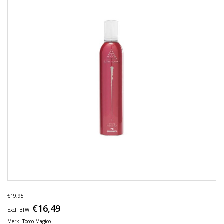
€19,95
€16,49
Excl. BTW:
Merk:
Tocco Magico