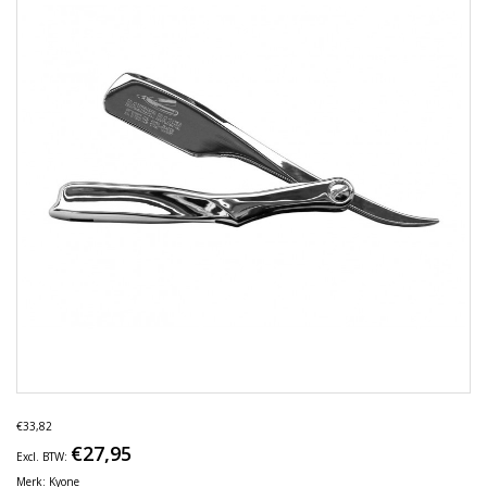
€33,82
€27,95
Excl. BTW:
Merk:
Kyone