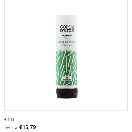
€19,11
€15,79
Excl. BTW: