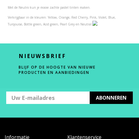
Met de Neutro kun je mooie zachte pastel tinten maken.
Verkrijgbaar in de kleuren: Yellow, Orange, Red Cherry, Pink, Violet, Blue,
Turqouise, Bottle green, Acid green, Pearl Grey en Neutral.
NIEUWSBRIEF
BLIJF OP DE HOOGTE VAN NIEUWE
PRODUCTEN EN AANBIEDINGEN
ABONNEREN
Informatie
Klantenservice