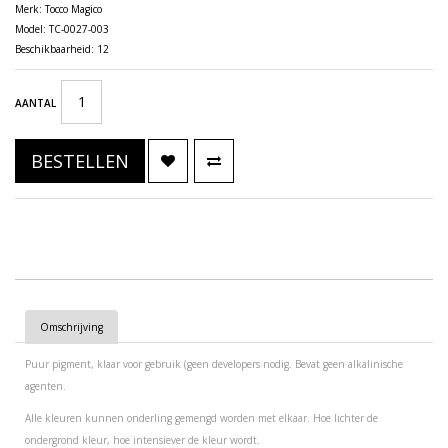
Merk:
Tocco Magico
Model: TC-0027-003
Beschikbaarheid: 12
AANTAL
BESTELLEN
Omschrijving
Puur pigment, klaar voor gebruik (geen developers nodig. Bevat geen alkalinische
agenten.
Alle kleuren kunnen onderling gemengd worden met elkaar. Hoe lichter de
ondergrond kleur, hoe intensiever de kleur wordt.