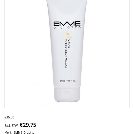
€36,00
€29,75
Excl. BTW:
Merk:
EMME Diciotto