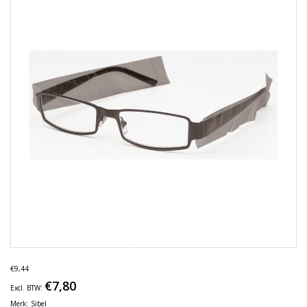
€9,44
€7,80
Excl. BTW:
Merk:
Sibel