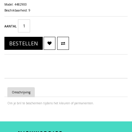
Model: 4482900
Beschikbaarheid: 9
AANTAL
BESTELLEN
Omschrijving
Om je bril te beschermen tijdens het kleuren of permanenten.