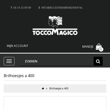
T
06 54 25 89 89
E
INFO@BOUDEWIJNBRANDNEW.NL
MIJN ACCOUNT
MANDJE
0
Brilhoesjes a 400
Brilhoesjes a 400