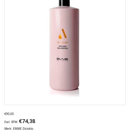
€90,00
€74,38
Excl. BTW:
Merk:
EMME Diciotto