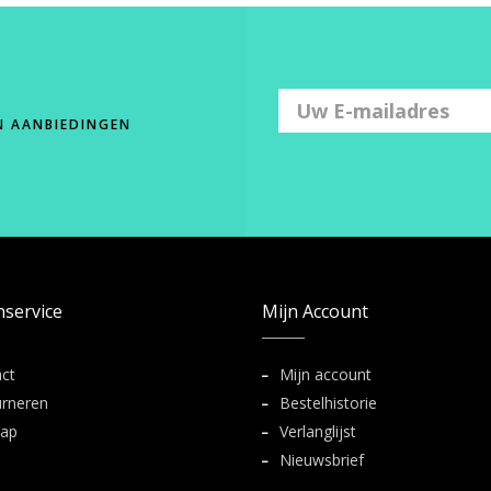
N AANBIEDINGEN
nservice
Mijn Account
ct
Mijn account
rneren
Bestelhistorie
map
Verlanglijst
Nieuwsbrief