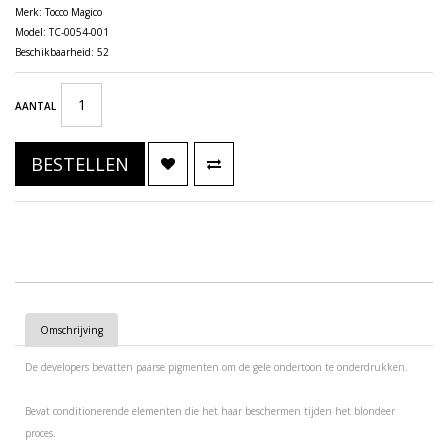
Merk:
Tocco Magico
Model: TC-0054-001
Beschikbaarheid: 52
AANTAL
BESTELLEN
Omschrijving
De developers bevatten paarse pigmenten om de gele ondertoon te onderdrukken.
Bevat conditionerende elementen die het haar beschermen tijden het blondeer
proces.