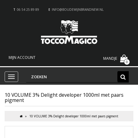
T
06 54 25 89 89
E
INFO@BOUDEWIJNBRANDNEW.NL
MIJN ACCOUNT
MANDJE
0
10 VOLUME 3% Delight developer 1000ml met paars
pigment
10 VOLUME 3% Delight developer 1000ml met paars pigment