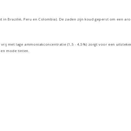
t in Brazilië, Peru en Colombia). De zaden zijn koud geperst om een ar
vrij met lage ammoniakconcentratie (1,5 - 4,5%) zorgt voor een uitsteke
 en mode tinten.