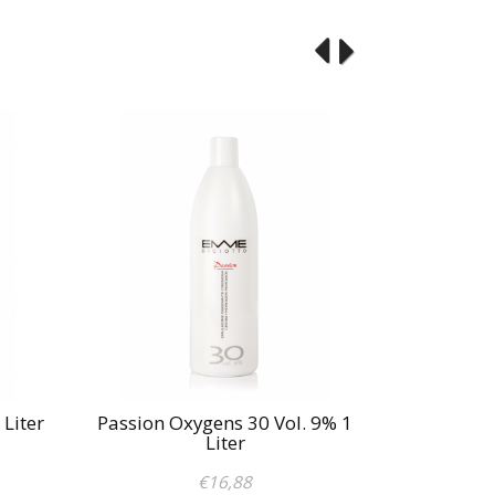
 Liter
Passion Oxygens 30 Vol. 9% 1
Passion O
Liter
€16,88