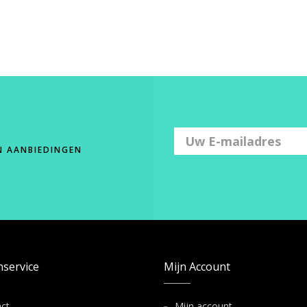
N AANBIEDINGEN
nservice
Mijn Account
ct
Mijn account