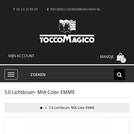
T
06 54 25 89 89
E
INFO@BOUDEWIJNBRANDNEW.NL
MIJN ACCOUNT
MANDJE
0
5.0 Lichtbruin- MIA Color EMME
5.0 Lichtbruin- MIA Color EMME