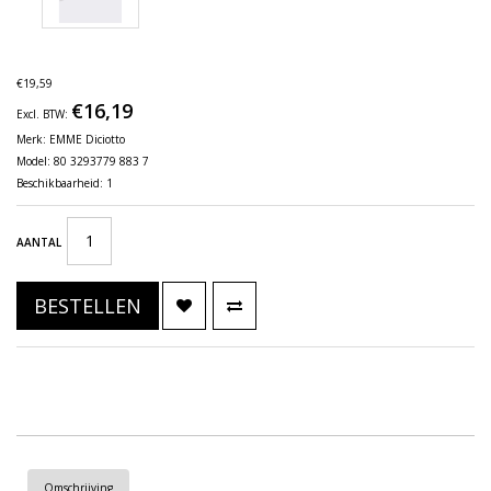
€19,59
€16,19
Excl. BTW:
Merk:
EMME Diciotto
Model: 80 3293779 883 7
Beschikbaarheid: 1
AANTAL
BESTELLEN
Omschrijving