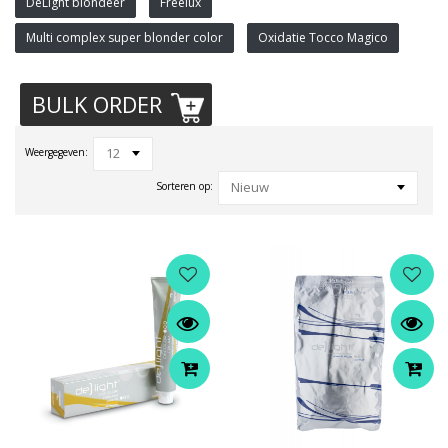
DeLight blondeer
Freelux
Multi complex super blonder color
Oxidatie Tocco Magico
BULK ORDER
12
Weergegeven:
Nieuw
Sorteren op: