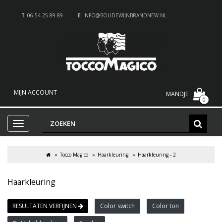
T
06 54 25 89 89
E
INFO@BOUDEWIJNBRANDNEW.NL
MIJN ACCOUNT
MANDJE
0
Tocco Magico
Haarkleuring
Haarkleuring - 2
Haarkleuring
RESULTATEN VERFIJNEN
Color switch
Color ton