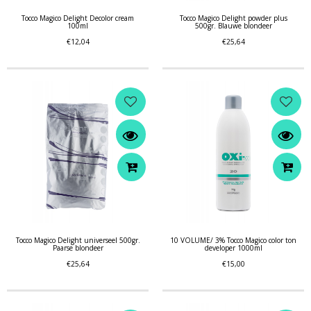
Tocco Magico Delight Decolor cream
Tocco Magico Delight powder plus
100ml
500gr. Blauwe blondeer
€12,04
€25,64
Tocco Magico Delight universeel 500gr.
10 VOLUME/ 3% Tocco Magico color ton
Paarse blondeer
developer 1000ml
€25,64
€15,00