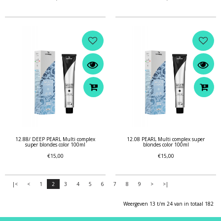
12.88/ DEEP PEARL Multi complex
12.08 PEARL Multi complex super
super blondes color 100ml
blondes color 100ml
€15,00
€15,00
|<
<
1
2
3
4
5
6
7
8
9
>
>|
Weergeven 13 t/m 24 van in totaal 182